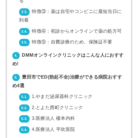
る
特徴③：薬は自宅やコンビニに最短当日に
3.3.
到着
特徴④：初診からオンラインで薬の処方可
3.4.
特徴⑤：自費診療のため、保険証不要
3.5.
DMMオンラインクリニックはこんな人におすす
4.
め!
豊田市でED(勃起不全)治療ができる病院おすす
5.
め4選
1.やまだ泌尿器科クリニック
5.1.
2.とよた西町クリニック
5.2.
3.医療法人 榎本内科
5.3.
4.医療法人 平吹医院
5.4.