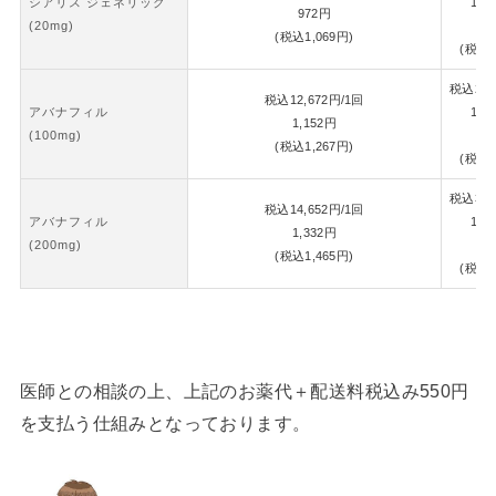
シアリス ジェネリック
1錠
972
円
(20mg)
1,
(税込
1,069
円)
(税込
1
税込
26,
税込
12,672
円
/1回
アバナフィル
1錠
1,152
円
(100mg)
1,
(税込
1,267
円)
(税込
1
税込
30,
税込
14,652
円
/1回
アバナフィル
1錠
1,332
円
(200mg)
1,
(税込
1,465
円)
(税込
1
医師との相談の上、上記のお薬代＋配送料税込み550円
を支払う仕組みとなっております。