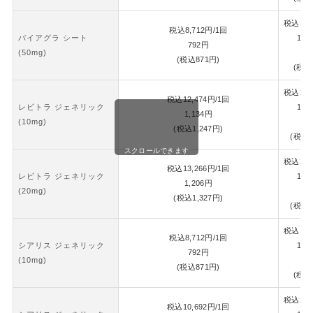
税込
18,
税込
8,712
円
/1回
バイアグラ シート
1錠
792
円
(50mg)
8
(税込
871
円)
(税込
税込
26,
税込
12,474
円
/1回
レビトラ ジェネリック
1錠
1,134
円
(10mg)
1,
(税込
1,247
円)
(税込
1
スクロールできます
税込
28,
税込
13,266
円
/1回
レビトラ ジェネリック
1錠
1,206
円
(20mg)
1,
(税込
1,327
円)
(税込
1
税込
18,
税込
8,712
円
/1回
シアリス ジェネリック
1錠
792
円
(10mg)
8
(税込
871
円)
(税込
税込
22,
税込
10,692
円
/1回