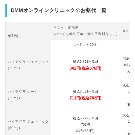
DMMオンラインクリニックのお薬代一覧
らくらく定期便
まとめ
(いつでも解約可能。解約手数料なし。)
単剤処方
1ヶ月ごと10錠
2
税込
7,
税込
3,762
円
/1回
バイアグラ ジェネリック
1錠あ
342
円
(税込
376
円)
(25mg)
(税込
税込
16,
税込
7,821
円
/1回
バイアグラ シート
1錠
711
円
(税込
782
円)
(25mg)
7
(税込
税込
16,
税込
7,722
円
/1回
バイアグラ ジェネリック
1錠
702
円
(50mg)
7
(税込
772
円)
(税込