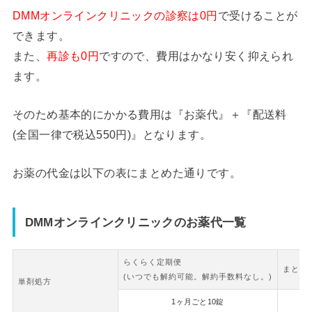
DMMオンラインクリニックの診察は0円
で受けることが
できます。
また、
再診も0円
ですので、費用はかなり安く抑えられ
ます。
そのため基本的にかかる費用は『お薬代』＋『配送料
(全国一律で税込550円)』となります。
お薬の代金は以下の表にまとめた通りです。
DMMオンラインクリニックのお薬代一覧
らくらく定期便
まとめ
(いつでも解約可能。解約手数料なし。)
単剤処方
1ヶ月ごと10錠
2