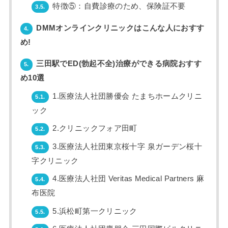
特徴⑤：自費診療のため、保険証不要
3.5.
DMMオンラインクリニックはこんな人におすす
4.
め!
三田駅でED(勃起不全)治療ができる病院おすす
5.
め10選
1.医療法人社団勝優会 たまちホームクリニ
5.1.
ック
2.クリニックフォア田町
5.2.
3.医療法人社団東京桜十字 泉ガーデン桜十
5.3.
字クリニック
4.医療法人社団 Veritas Medical Partners 麻
5.4.
布医院
5.浜松町第一クリニック
5.5.