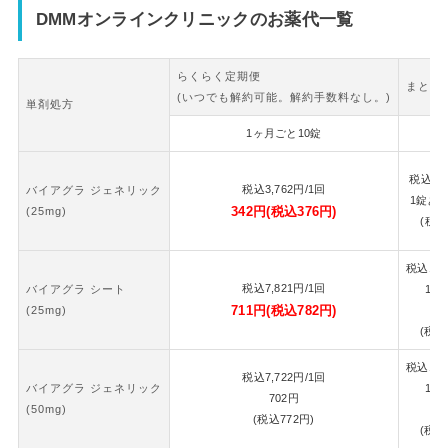
DMMオンラインクリニックのお薬代一覧
らくらく定期便
まとめ
(いつでも解約可能。解約手数料なし。)
単剤処方
1ヶ月ごと10錠
2
税込
7,
税込
3,762
円
/1回
バイアグラ ジェネリック
1錠あ
342
円
(税込
376
円)
(25mg)
(税込
税込
16,
税込
7,821
円
/1回
バイアグラ シート
1錠
711
円
(税込
782
円)
(25mg)
7
(税込
税込
16,
税込
7,722
円
/1回
バイアグラ ジェネリック
1錠
702
円
(50mg)
7
(税込
772
円)
(税込