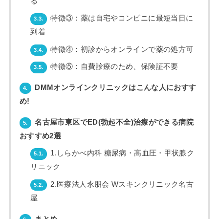
る
特徴③：薬は自宅やコンビニに最短当日に
3.3.
到着
特徴④：初診からオンラインで薬の処方可
3.4.
特徴⑤：自費診療のため、保険証不要
3.5.
DMMオンラインクリニックはこんな人におすす
4.
め!
名古屋市東区でED(勃起不全)治療ができる病院
5.
おすすめ2選
1.しらかべ内科 糖尿病・高血圧・甲状腺ク
5.1.
リニック
2.医療法人永朋会 Wスキンクリニック名古
5.2.
屋
まとめ