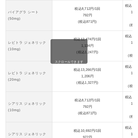
税込
18,
税込
8,712
円
/1回
バイアグラ シート
1錠
792
円
(50mg)
8
(税込
871
円)
(税込
税込
26,
税込
12,474
円
/1回
レビトラ ジェネリック
1錠
1,134
円
(10mg)
1,
(税込
1,247
円)
(税込
1
スクロールできます
税込
28,
税込
13,266
円
/1回
レビトラ ジェネリック
1錠
1,206
円
(20mg)
1,
(税込
1,327
円)
(税込
1
税込
18,
税込
8,712
円
/1回
シアリス ジェネリック
1錠
792
円
(10mg)
8
(税込
871
円)
(税込
税込
22,
税込
10,692
円
/1回
シアリス ジェネリック
1錠
972
円