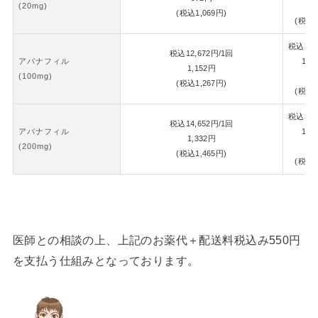
(20mg)
1,
(税込
1,069
円)
(税込
1
税込
26,
税込
12,672
円
/1回
アバナフィル
1錠
1,152
円
(100mg)
1,
(税込
1,267
円)
(税込
1
税込
30,
税込
14,652
円
/1回
アバナフィル
1錠
1,332
円
(200mg)
1,
(税込
1,465
円)
(税込
1
医師との相談の上、上記のお薬代＋配送料税込み550円
を支払う仕組みとなっております。