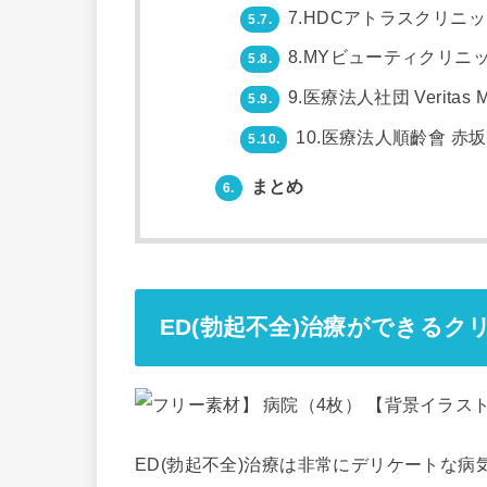
7.HDCアトラスクリニ
5.7.
8.MYビューティクリニ
5.8.
9.医療法人社団 Veritas Me
5.9.
10.医療法人順齡會 赤
5.10.
まとめ
6.
ED(勃起不全)治療ができるク
ED(勃起不全)治療は非常にデリケートな