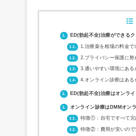
ED(勃起不全)治療ができる
1.
1.治療薬を相場の料金で
1.1.
2.プライバシー保護に努
1.2.
3.通いやすい環境にある
1.3.
4.オンライン診療はある
1.4.
ED(勃起不全)治療はオンラ
2.
オンライン診療はDMMオンラ
3.
特徴①：自宅ですべて完
3.1.
特徴②：費用が安いので
3.2.