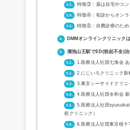
特徴③：薬は自宅やコン
3.3.
特徴④：初診からオンラ
3.4.
特徴⑤：自費診療のため
3.5.
DMMオンラインクリニックは
4.
溜池山王駅でED(勃起不全)
5.
1.医療法人社団七海会 
5.1.
2.にじいろクリニック新
5.2.
3.東京シーサイドクリニ
5.3.
4.医療法人社団令和会 
5.4.
5.医療法人社団syusu
5.5.
前クリニック）
6.医療法人社団東京桜十
5.6.