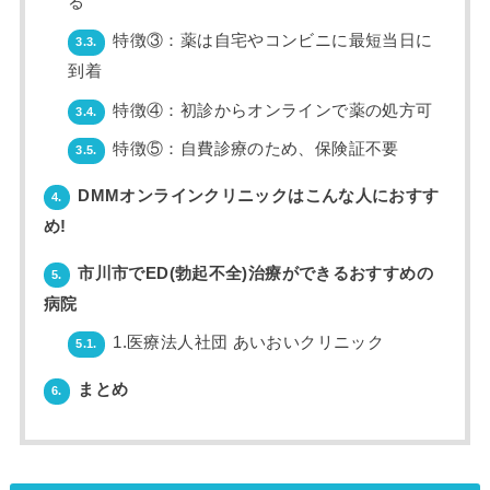
る
特徴③：薬は自宅やコンビニに最短当日に
3.3.
到着
特徴④：初診からオンラインで薬の処方可
3.4.
特徴⑤：自費診療のため、保険証不要
3.5.
DMMオンラインクリニックはこんな人におすす
4.
め!
市川市でED(勃起不全)治療ができるおすすめの
5.
病院
1.医療法人社団 あいおいクリニック
5.1.
まとめ
6.