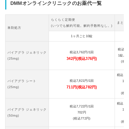
DMMオンラインクリニックのお薬代一覧
らくらく定期便
まとめ
(いつでも解約可能。解約手数料なし。)
単剤処方
1ヶ月ごと10錠
2
税込
7,
税込
3,762
円
/1回
バイアグラ ジェネリック
1錠あ
342
円
(税込
376
円)
(25mg)
(税込
税込
16,
税込
7,821
円
/1回
バイアグラ シート
1錠
711
円
(税込
782
円)
(25mg)
7
(税込
税込
16,
税込
7,722
円
/1回
バイアグラ ジェネリック
1錠
702
円
(50mg)
7
(税込
772
円)
(税込