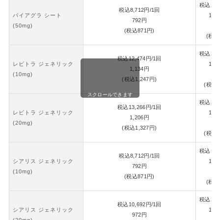
税込
18,
税込
8,712
円
/1回
バイアグラ シート
1錠
792
円
(50mg)
8
(税込
871
円)
(税込
税込
26,
税込
12,474
円
/1回
レビトラ ジェネリック
1錠
1,134
円
(10mg)
1,
(税込
1,247
円)
(税込
1
スクロールできます
税込
28,
税込
13,266
円
/1回
レビトラ ジェネリック
1錠
1,206
円
(20mg)
1,
(税込
1,327
円)
(税込
1
税込
18,
税込
8,712
円
/1回
シアリス ジェネリック
1錠
792
円
(10mg)
8
(税込
871
円)
(税込
税込
22,
税込
10,692
円
/1回
シアリス ジェネリック
1錠
972
円
(20mg)
1,