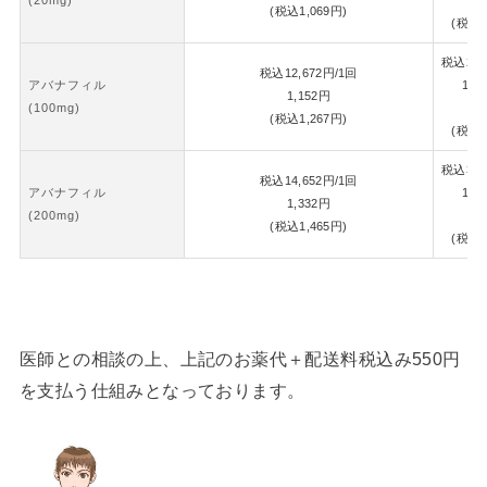
(税込
1,069
円)
(税込
1
税込
26,
税込
12,672
円
/1回
アバナフィル
1錠
1,152
円
(100mg)
1,
(税込
1,267
円)
(税込
1
税込
30,
税込
14,652
円
/1回
アバナフィル
1錠
1,332
円
(200mg)
1,
(税込
1,465
円)
(税込
1
医師との相談の上、上記のお薬代＋配送料税込み550円
を支払う仕組みとなっております。