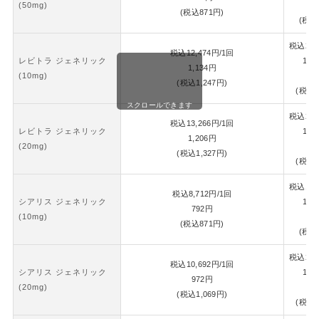
(50mg)
8
(税込
871
円)
(税込
税込
26,
税込
12,474
円
/1回
レビトラ ジェネリック
1錠
1,134
円
(10mg)
1,
(税込
1,247
円)
(税込
1
スクロールできます
税込
28,
税込
13,266
円
/1回
レビトラ ジェネリック
1錠
1,206
円
(20mg)
1,
(税込
1,327
円)
(税込
1
税込
18,
税込
8,712
円
/1回
シアリス ジェネリック
1錠
792
円
(10mg)
8
(税込
871
円)
(税込
税込
22,
税込
10,692
円
/1回
シアリス ジェネリック
1錠
972
円
(20mg)
1,
(税込
1,069
円)
(税込
1