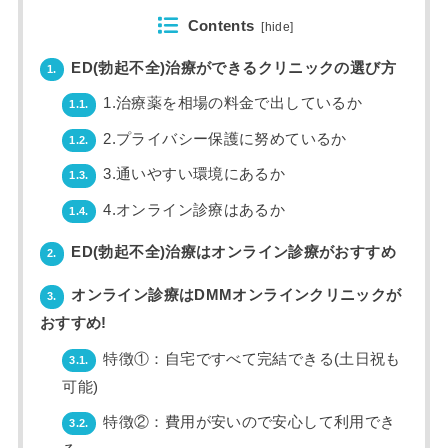
Contents
[
hide
]
ED(勃起不全)治療ができるクリニックの選び方
1.
1.治療薬を相場の料金で出しているか
1.1.
2.プライバシー保護に努めているか
1.2.
3.通いやすい環境にあるか
1.3.
4.オンライン診療はあるか
1.4.
ED(勃起不全)治療はオンライン診療がおすすめ
2.
オンライン診療はDMMオンラインクリニックが
3.
おすすめ!
特徴①：自宅ですべて完結できる(土日祝も
3.1.
可能)
特徴②：費用が安いので安心して利用でき
3.2.