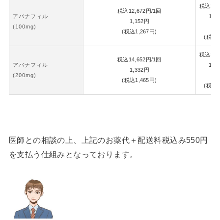
税込
26,
税込
12,672
円
/1回
アバナフィル
1錠
1,152
円
(100mg)
1,
(税込
1,267
円)
(税込
1
税込
30,
税込
14,652
円
/1回
アバナフィル
1錠
1,332
円
(200mg)
1,
(税込
1,465
円)
(税込
1
医師との相談の上、上記のお薬代＋配送料税込み550円
を支払う仕組みとなっております。