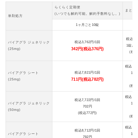
らくらく定期便
まとめ
(いつでも解約可能。解約手数料なし。)
単剤処方
1ヶ月ごと10錠
2
税込
7,
税込
3,762
円
/1回
バイアグラ ジェネリック
1錠あ
342
円
(税込
376
円)
(25mg)
(税込
税込
16,
税込
7,821
円
/1回
バイアグラ シート
1錠
711
円
(税込
782
円)
(25mg)
7
(税込
税込
16,
税込
7,722
円
/1回
バイアグラ ジェネリック
1錠
702
円
(50mg)
7
(税込
772
円)
(税込
税込
18,
税込
8,712
円
/1回
バイアグラ シート
1錠
792
円