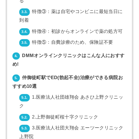
る
特徴③：薬は自宅やコンビニに最短当日に
3.3.
到着
特徴④：初診からオンラインで薬の処方可
3.4.
特徴⑤：自費診療のため、保険証不要
3.5.
DMMオンラインクリニックはこんな人におすす
4.
め!
仲御徒町駅でED(勃起不全)治療ができる病院お
5.
すすめ10選
1.医療法人社団雄翔会 あさひ上野クリニッ
5.1.
ク
2.上野御徒町桜十字クリニック
5.2.
3.医療法人社団大翔会 エーツークリニック
5.3.
上野院