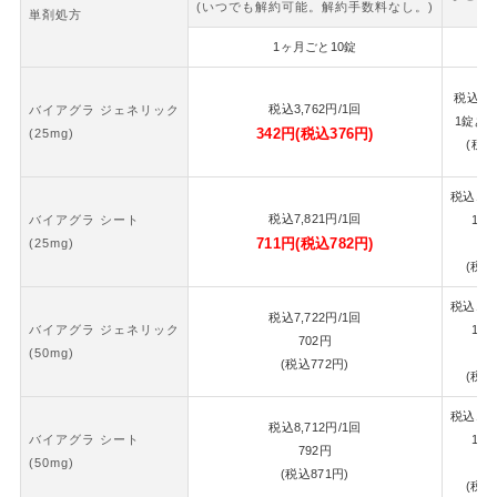
(いつでも解約可能。解約手数料なし。)
単剤処方
1ヶ月ごと10錠
2
税込
7,
税込
3,762
円
/1回
バイアグラ ジェネリック
1錠あ
342
円
(税込
376
円)
(25mg)
(税込
税込
16,
税込
7,821
円
/1回
バイアグラ シート
1錠
711
円
(税込
782
円)
(25mg)
7
(税込
税込
16,
税込
7,722
円
/1回
バイアグラ ジェネリック
1錠
702
円
(50mg)
7
(税込
772
円)
(税込
税込
18,
税込
8,712
円
/1回
バイアグラ シート
1錠
792
円
(50mg)
8
(税込
871
円)
(税込