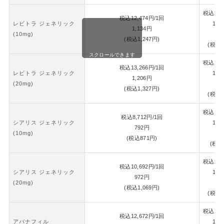
税込
26,
税込
12,474
円
/1回
レビトラ ジェネリック
1錠
1,134
円
(10mg)
1,
(税込
1,247
円)
(税込
1
スクロールできます
税込
28,
税込
13,266
円
/1回
レビトラ ジェネリック
1錠
1,206
円
(20mg)
1,
(税込
1,327
円)
(税込
1
税込
18,
税込
8,712
円
/1回
シアリス ジェネリック
1錠
792
円
(10mg)
8
(税込
871
円)
(税込
税込
22,
税込
10,692
円
/1回
シアリス ジェネリック
1錠
972
円
(20mg)
1,
(税込
1,069
円)
(税込
1
税込
26,
税込
12,672
円
/1回
アバナフィル
1錠