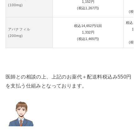
1,152
円
(100mg)
1,
(税込
1,267
円)
(税込
1
税込
30,
税込
14,652
円
/1回
アバナフィル
1錠
1,332
円
(200mg)
1,
(税込
1,465
円)
(税込
1
医師との相談の上、上記のお薬代＋配送料税込み550円
を支払う仕組みとなっております。