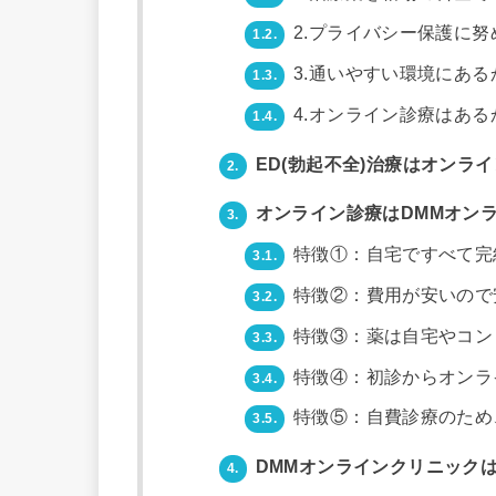
2.プライバシー保護に努
1.2.
3.通いやすい環境にある
1.3.
4.オンライン診療はある
1.4.
ED(勃起不全)治療はオンラ
2.
オンライン診療はDMMオンラ
3.
特徴①：自宅ですべて完
3.1.
特徴②：費用が安いので
3.2.
特徴③：薬は自宅やコン
3.3.
特徴④：初診からオンラ
3.4.
特徴⑤：自費診療のため
3.5.
DMMオンラインクリニックは
4.