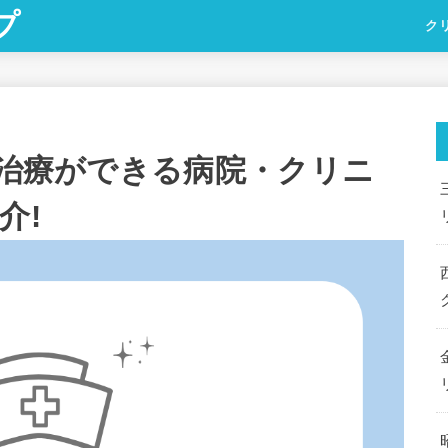
プ
ク
)治療ができる病院・クリニ
介!