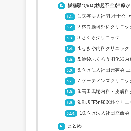
板橋駅でED(勃起不全)治療
5.
1.医療法人社団 壮士会
5.1.
2.林胃腸科外科クリニッ
5.2.
3.さくらクリニック
5.3.
4.せきや内科クリニック
5.4.
5.池袋ふくろう消化器内
5.5.
6.医療法人社団康英会 
5.6.
7.ゲーテメンズクリニッ
5.7.
8.高田馬場内科・皮膚科
5.8.
9.動坂下泌尿器科クリニ
5.9.
10.医療法人社団立命会
5.10.
まとめ
6.