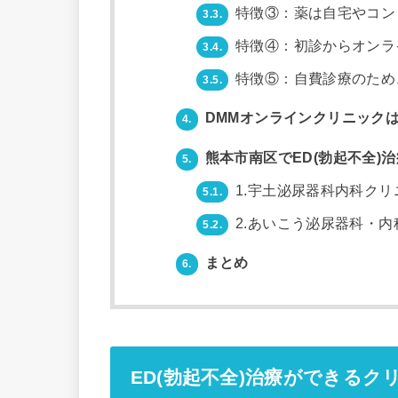
特徴③：薬は自宅やコン
3.3.
特徴④：初診からオンラ
3.4.
特徴⑤：自費診療のため
3.5.
DMMオンラインクリニックは
4.
熊本市南区でED(勃起不全)
5.
1.宇土泌尿器科内科クリ
5.1.
2.あいこう泌尿器科・内
5.2.
まとめ
6.
ED(勃起不全)治療ができるク