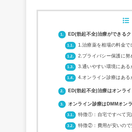
ED(勃起不全)治療ができる
1.
1.治療薬を相場の料金で
1.1.
2.プライバシー保護に努
1.2.
3.通いやすい環境にある
1.3.
4.オンライン診療はある
1.4.
ED(勃起不全)治療はオンラ
2.
オンライン診療はDMMオンラ
3.
特徴①：自宅ですべて完
3.1.
特徴②：費用が安いので
3.2.