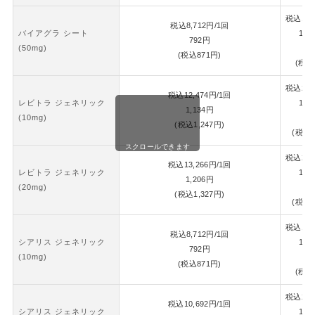
税込
18,
税込
8,712
円
/1回
バイアグラ シート
1錠
792
円
(50mg)
8
(税込
871
円)
(税込
税込
26,
税込
12,474
円
/1回
レビトラ ジェネリック
1錠
1,134
円
(10mg)
1,
(税込
1,247
円)
(税込
1
スクロールできます
税込
28,
税込
13,266
円
/1回
レビトラ ジェネリック
1錠
1,206
円
(20mg)
1,
(税込
1,327
円)
(税込
1
税込
18,
税込
8,712
円
/1回
シアリス ジェネリック
1錠
792
円
(10mg)
8
(税込
871
円)
(税込
税込
22,
税込
10,692
円
/1回
シアリス ジェネリック
1錠