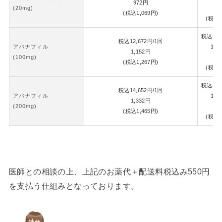
972
円
(20mg)
1,
(税込
1,069
円)
(税込
1
税込
26,
税込
12,672
円
/1回
アバナフィル
1錠
1,152
円
(100mg)
1,
(税込
1,267
円)
(税込
1
税込
30,
税込
14,652
円
/1回
アバナフィル
1錠
1,332
円
(200mg)
1,
(税込
1,465
円)
(税込
1
医師との相談の上、上記のお薬代＋配送料税込み550円
を支払う仕組みとなっております。