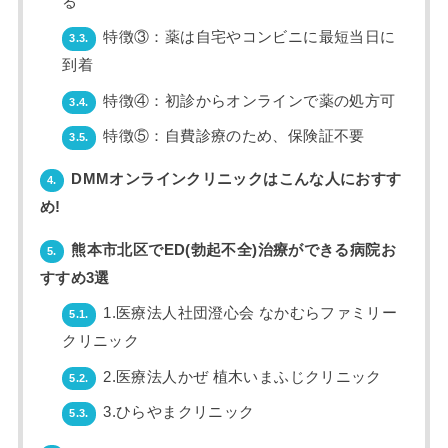
る
特徴③：薬は自宅やコンビニに最短当日に
3.3.
到着
特徴④：初診からオンラインで薬の処方可
3.4.
特徴⑤：自費診療のため、保険証不要
3.5.
DMMオンラインクリニックはこんな人におすす
4.
め!
熊本市北区でED(勃起不全)治療ができる病院お
5.
すすめ3選
1.医療法人社団澄心会 なかむらファミリー
5.1.
クリニック
2.医療法人かぜ 植木いまふじクリニック
5.2.
3.ひらやまクリニック
5.3.