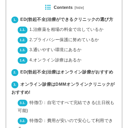
Contents
[
hide
]
ED(勃起不全)治療ができるクリニックの選び方
1.
1.治療薬を相場の料金で出しているか
1.1.
2.プライバシー保護に努めているか
1.2.
3.通いやすい環境にあるか
1.3.
4.オンライン診療はあるか
1.4.
ED(勃起不全)治療はオンライン診療がおすすめ
2.
オンライン診療はDMMオンラインクリニックが
3.
おすすめ!
特徴①：自宅ですべて完結できる(土日祝も
3.1.
可能)
特徴②：費用が安いので安心して利用でき
3.2.