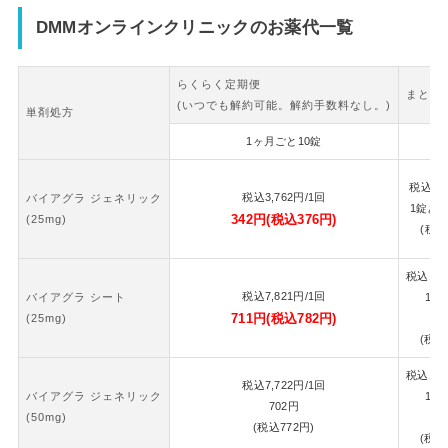
DMMオンラインクリニックのお薬代一覧
らくらく定期便
まとめ
(いつでも解約可能。解約手数料なし。)
単剤処方
1ヶ月ごと10錠
2
税込
7,
税込
3,762
円
/1回
バイアグラ ジェネリック
1錠あ
342
円
(税込
376
円)
(25mg)
(税込
税込
16,
税込
7,821
円
/1回
バイアグラ シート
1錠
711
円
(税込
782
円)
(25mg)
7
(税込
税込
16,
税込
7,722
円
/1回
バイアグラ ジェネリック
1錠
702
円
(50mg)
7
(税込
772
円)
(税込