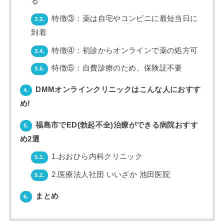
る
特徴③：薬は自宅やコンビニに最短当日に
3.3.
到着
特徴④：初診からオンラインで薬の処方可
3.4.
特徴⑤：自費診療のため、保険証不要
3.5.
DMMオンラインクリニックはこんな人におすす
4.
め!
福島市でED(勃起不全)治療ができる病院おすす
5.
め2選
1.おおひら内科クリニック
5.1.
2.医療法人社団 いいざか 池田医院
5.2.
まとめ
6.