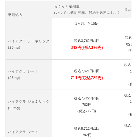
らくらく定期便
まとめ
(いつでも解約可能。解約手数料なし。)
単剤処方
1ヶ月ごと10錠
2
税込
7,
税込
3,762
円
/1回
バイアグラ ジェネリック
1錠あ
342
円
(税込
376
円)
(25mg)
(税込
税込
16,
税込
7,821
円
/1回
バイアグラ シート
1錠
711
円
(税込
782
円)
(25mg)
7
(税込
税込
16,
税込
7,722
円
/1回
バイアグラ ジェネリック
1錠
702
円
(50mg)
7
(税込
772
円)
(税込
税込
18,
税込
8,712
円
/1回
バイアグラ シート
1錠
792
円