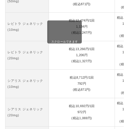
(50mg)
8
(税込
871
円)
(税込
税込
26,
税込
12,474
円
/1回
レビトラ ジェネリック
1錠
1,134
円
(10mg)
1,
(税込
1,247
円)
(税込
1
スクロールできます
税込
28,
税込
13,266
円
/1回
レビトラ ジェネリック
1錠
1,206
円
(20mg)
1,
(税込
1,327
円)
(税込
1
税込
18,
税込
8,712
円
/1回
シアリス ジェネリック
1錠
792
円
(10mg)
8
(税込
871
円)
(税込
税込
22,
税込
10,692
円
/1回
シアリス ジェネリック
1錠
972
円
(20mg)
1,
(税込
1,069
円)
(税込
1