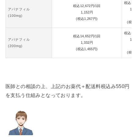
税込
26,
税込
12,672
円
/1回
アバナフィル
1錠
1,152
円
(100mg)
1,
(税込
1,267
円)
(税込
1
税込
30,
税込
14,652
円
/1回
アバナフィル
1錠
1,332
円
(200mg)
1,
(税込
1,465
円)
(税込
1
医師との相談の上、上記のお薬代＋配送料税込み550円
を支払う仕組みとなっております。