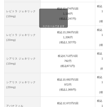
税込
26,
税込
12,474
円
/1回
レビトラ ジェネリック
1錠
1,134
円
(10mg)
1,
(税込
1,247
円)
(税込
1
スクロールできます
税込
28,
税込
13,266
円
/1回
レビトラ ジェネリック
1錠
1,206
円
(20mg)
1,
(税込
1,327
円)
(税込
1
税込
18,
税込
8,712
円
/1回
シアリス ジェネリック
1錠
792
円
(10mg)
8
(税込
871
円)
(税込
税込
22,
税込
10,692
円
/1回
シアリス ジェネリック
1錠
972
円
(20mg)
1,
(税込
1,069
円)
(税込
1
税込
26,
税込
12,672
円
/1回
アバナフィル
1錠