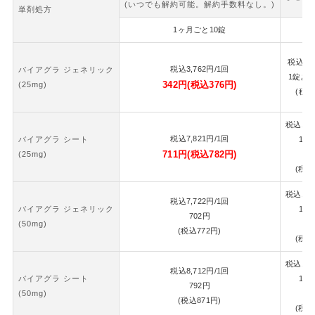
(いつでも解約可能。解約手数料なし。)
単剤処方
1ヶ月ごと10錠
2
税込
7,
税込
3,762
円
/1回
バイアグラ ジェネリック
1錠あ
342
円
(税込
376
円)
(25mg)
(税込
税込
16,
税込
7,821
円
/1回
バイアグラ シート
1錠
711
円
(税込
782
円)
(25mg)
7
(税込
税込
16,
税込
7,722
円
/1回
バイアグラ ジェネリック
1錠
702
円
(50mg)
7
(税込
772
円)
(税込
税込
18,
税込
8,712
円
/1回
バイアグラ シート
1錠
792
円
(50mg)
8
(税込
871
円)
(税込