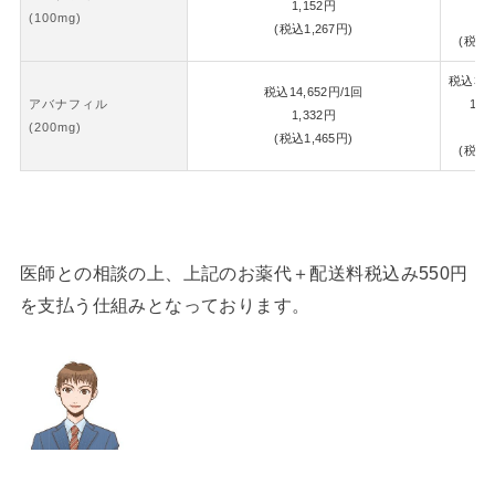
1,152
円
(100mg)
1,
(税込
1,267
円)
(税込
1
税込
30,
税込
14,652
円
/1回
アバナフィル
1錠
1,332
円
(200mg)
1,
(税込
1,465
円)
(税込
1
医師との相談の上、上記のお薬代＋配送料税込み550円
を支払う仕組みとなっております。