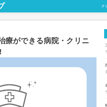
プ
ク
)治療ができる病院・クリニ
!