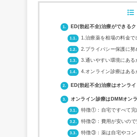
ED(勃起不全)治療ができる
1.
1.治療薬を相場の料金で
1.1.
2.プライバシー保護に努
1.2.
3.通いやすい環境にある
1.3.
4.オンライン診療はある
1.4.
ED(勃起不全)治療はオンラ
2.
オンライン診療はDMMオンラ
3.
特徴①：自宅ですべて完
3.1.
特徴②：費用が安いので
3.2.
特徴③：薬は自宅やコン
3.3.