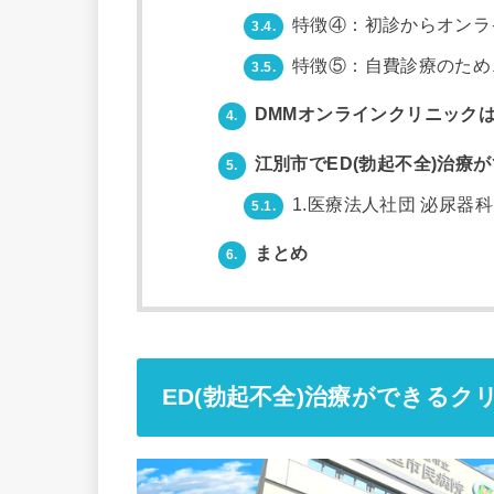
特徴④：初診からオンラ
3.4.
特徴⑤：自費診療のため
3.5.
DMMオンラインクリニックは
4.
江別市でED(勃起不全)治療
5.
1.医療法人社団 泌尿器
5.1.
まとめ
6.
ED(勃起不全)治療ができるク