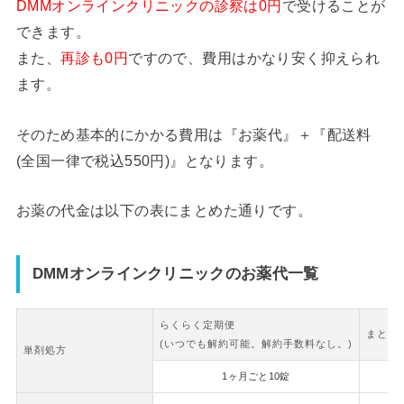
DMMオンラインクリニックの診察は0円
で受けることが
できます。
また、
再診も0円
ですので、費用はかなり安く抑えられ
ます。
そのため基本的にかかる費用は『お薬代』＋『配送料
(全国一律で税込550円)』となります。
お薬の代金は以下の表にまとめた通りです。
DMMオンラインクリニックのお薬代一覧
らくらく定期便
まとめ
(いつでも解約可能。解約手数料なし。)
単剤処方
1ヶ月ごと10錠
2