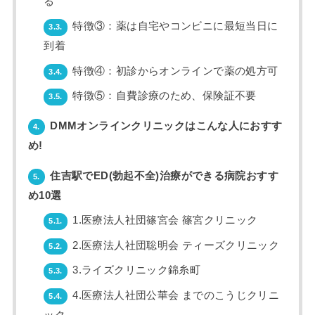
る
特徴③：薬は自宅やコンビニに最短当日に
3.3.
到着
特徴④：初診からオンラインで薬の処方可
3.4.
特徴⑤：自費診療のため、保険証不要
3.5.
DMMオンラインクリニックはこんな人におすす
4.
め!
住吉駅でED(勃起不全)治療ができる病院おすす
5.
め10選
1.医療法人社団篠宮会 篠宮クリニック
5.1.
2.医療法人社団聡明会 ティーズクリニック
5.2.
3.ライズクリニック錦糸町
5.3.
4.医療法人社団公華会 までのこうじクリニ
5.4.
ック