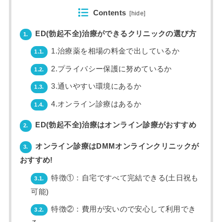
Contents
[
hide
]
ED(勃起不全)治療ができるクリニックの選び方
1.
1.治療薬を相場の料金で出しているか
1.1.
2.プライバシー保護に努めているか
1.2.
3.通いやすい環境にあるか
1.3.
4.オンライン診療はあるか
1.4.
ED(勃起不全)治療はオンライン診療がおすすめ
2.
オンライン診療はDMMオンラインクリニックが
3.
おすすめ!
特徴①：自宅ですべて完結できる(土日祝も
3.1.
可能)
特徴②：費用が安いので安心して利用でき
3.2.