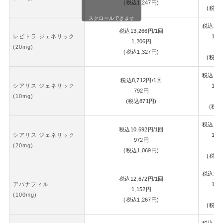
(税込
1,247
円)
(税込
1
スクロールできます
税込
28,
税込
13,266
円
/1回
レビトラ ジェネリック
1錠
1,206
円
(20mg)
1,
(税込
1,327
円)
(税込
1
税込
18,
税込
8,712
円
/1回
シアリス ジェネリック
1錠
792
円
(10mg)
8
(税込
871
円)
(税込
税込
22,
税込
10,692
円
/1回
シアリス ジェネリック
1錠
972
円
(20mg)
1,
(税込
1,069
円)
(税込
1
税込
26,
税込
12,672
円
/1回
アバナフィル
1錠
1,152
円
(100mg)
1,
(税込
1,267
円)
(税込
1