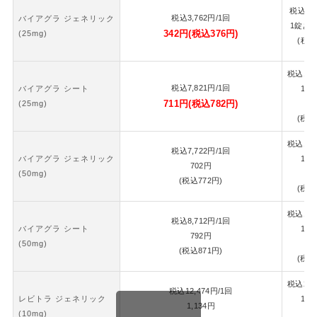
税込
7,
税込
3,762
円
/1回
バイアグラ ジェネリック
1錠あ
342
円
(税込
376
円)
(25mg)
(税込
税込
16,
税込
7,821
円
/1回
バイアグラ シート
1錠
711
円
(税込
782
円)
(25mg)
7
(税込
税込
16,
税込
7,722
円
/1回
バイアグラ ジェネリック
1錠
702
円
(50mg)
7
(税込
772
円)
(税込
税込
18,
税込
8,712
円
/1回
バイアグラ シート
1錠
792
円
(50mg)
8
(税込
871
円)
(税込
税込
26,
税込
12,474
円
/1回
レビトラ ジェネリック
1錠
1,134
円
(10mg)
1,