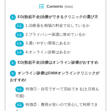
Contents
[
hide
]
ED(勃起不全)治療ができるクリニックの選び方
1.
1.治療薬を相場の料金で出しているか
1.1.
2.プライバシー保護に努めているか
1.2.
3.通いやすい環境にあるか
1.3.
4.オンライン診療はあるか
1.4.
ED(勃起不全)治療はオンライン診療がおすすめ
2.
オンライン診療はDMMオンラインクリニックが
3.
おすすめ!
特徴①：自宅ですべて完結できる(土日祝も
3.1.
可能)
特徴②：費用が安いので安心して利用でき
3.2.