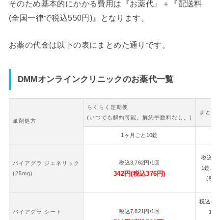
そのため基本的にかかる費用は『お薬代』＋『配送料
(全国一律で税込550円)』となります。
お薬の代金は以下の表にまとめた通りです。
DMMオンラインクリニックのお薬代一覧
らくらく定期便
まとめ
(いつでも解約可能。解約手数料なし。)
単剤処方
1ヶ月ごと10錠
2
税込
7,
税込
3,762
円
/1回
バイアグラ ジェネリック
1錠あ
342
円
(税込
376
円)
(25mg)
(税込
税込
16,
税込
7,821
円
/1回
バイアグラ シート
1錠