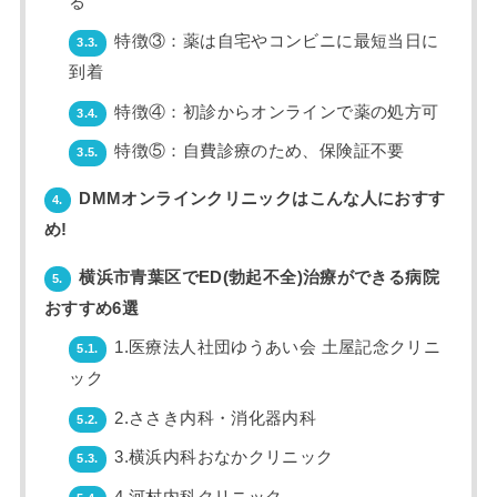
る
特徴③：薬は自宅やコンビニに最短当日に
3.3.
到着
特徴④：初診からオンラインで薬の処方可
3.4.
特徴⑤：自費診療のため、保険証不要
3.5.
DMMオンラインクリニックはこんな人におすす
4.
め!
横浜市青葉区でED(勃起不全)治療ができる病院
5.
おすすめ6選
1.医療法人社団ゆうあい会 土屋記念クリニ
5.1.
ック
2.ささき内科・消化器内科
5.2.
3.横浜内科おなかクリニック
5.3.
4.河村内科クリニック