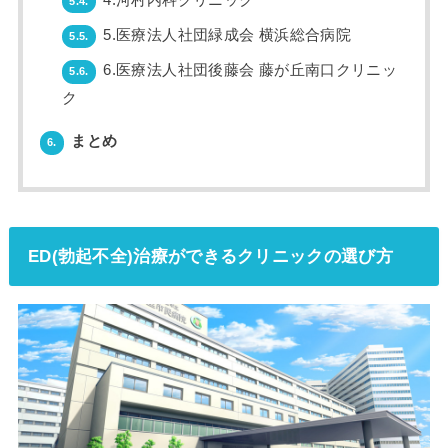
5.4.
5.医療法人社団緑成会 横浜総合病院
5.5.
6.医療法人社団後藤会 藤が丘南口クリニッ
5.6.
ク
まとめ
6.
ED(勃起不全)治療ができるクリニックの選び方