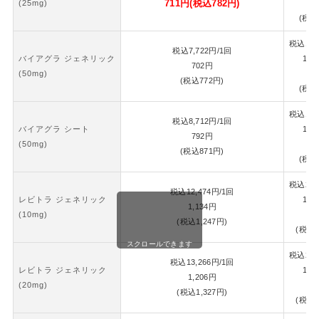
711
円
(税込
782
円)
(25mg)
7
(税込
税込
16,
税込
7,722
円
/1回
バイアグラ ジェネリック
1錠
702
円
(50mg)
7
(税込
772
円)
(税込
税込
18,
税込
8,712
円
/1回
バイアグラ シート
1錠
792
円
(50mg)
8
(税込
871
円)
(税込
税込
26,
税込
12,474
円
/1回
レビトラ ジェネリック
1錠
1,134
円
(10mg)
1,
(税込
1,247
円)
(税込
1
スクロールできます
税込
28,
税込
13,266
円
/1回
レビトラ ジェネリック
1錠
1,206
円
(20mg)
1,
(税込
1,327
円)
(税込
1