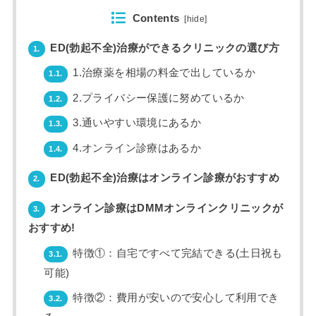
Contents
[
hide
]
ED(勃起不全)治療ができるクリニックの選び方
1.
1.治療薬を相場の料金で出しているか
1.1.
2.プライバシー保護に努めているか
1.2.
3.通いやすい環境にあるか
1.3.
4.オンライン診療はあるか
1.4.
ED(勃起不全)治療はオンライン診療がおすすめ
2.
オンライン診療はDMMオンラインクリニックが
3.
おすすめ!
特徴①：自宅ですべて完結できる(土日祝も
3.1.
可能)
特徴②：費用が安いので安心して利用でき
3.2.