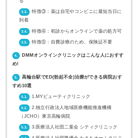
る
特徴③：薬は自宅やコンビニに最短当日に
3.3.
到着
特徴④：初診からオンラインで薬の処方可
3.4.
特徴⑤：自費診療のため、保険証不要
3.5.
DMMオンラインクリニックはこんな人におすす
4.
め!
高輪台駅でED(勃起不全)治療ができる病院おす
5.
すめ10選
1.MYビューティクリニック
5.1.
2.独立行政法人地域医療機能推進機構
5.2.
（JCHO）東京高輪病院
3.医療法人社団二葉会 シティクリニック
5.3.
4.医療法人社団勝優会 たまちホームクリニ