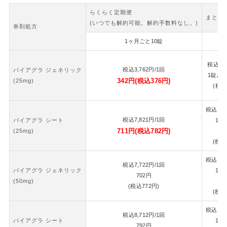
らくらく定期便
まとめ
(いつでも解約可能。解約手数料なし。)
単剤処方
1ヶ月ごと10錠
2
税込
7,
税込
3,762
円
/1回
バイアグラ ジェネリック
1錠あ
342
円
(税込
376
円)
(25mg)
(税込
税込
16,
税込
7,821
円
/1回
バイアグラ シート
1錠
711
円
(税込
782
円)
(25mg)
7
(税込
税込
16,
税込
7,722
円
/1回
バイアグラ ジェネリック
1錠
702
円
(50mg)
7
(税込
772
円)
(税込
税込
18,
税込
8,712
円
/1回
バイアグラ シート
1錠
792
円