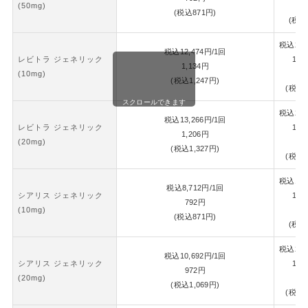
(50mg)
8
(税込
871
円)
(税込
税込
26,
税込
12,474
円
/1回
レビトラ ジェネリック
1錠
1,134
円
(10mg)
1,
(税込
1,247
円)
(税込
1
スクロールできます
税込
28,
税込
13,266
円
/1回
レビトラ ジェネリック
1錠
1,206
円
(20mg)
1,
(税込
1,327
円)
(税込
1
税込
18,
税込
8,712
円
/1回
シアリス ジェネリック
1錠
792
円
(10mg)
8
(税込
871
円)
(税込
税込
22,
税込
10,692
円
/1回
シアリス ジェネリック
1錠
972
円
(20mg)
1,
(税込
1,069
円)
(税込
1