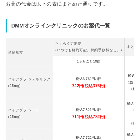
お薬の代金は以下の表にまとめた通りです。
DMMオンラインクリニックのお薬代一覧
らくらく定期便
まとめ
(いつでも解約可能。解約手数料なし。)
単剤処方
1ヶ月ごと10錠
2
税込
7,
税込
3,762
円
/1回
バイアグラ ジェネリック
1錠あ
342
円
(税込
376
円)
(25mg)
(税込
税込
16,
税込
7,821
円
/1回
バイアグラ シート
1錠
711
円
(税込
782
円)
(25mg)
7
(税込
税込
16,
税込
7,722
円
/1回