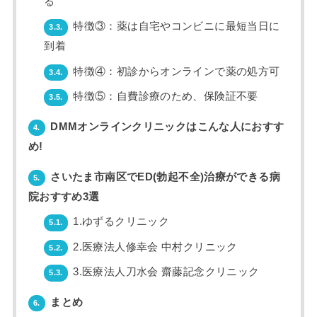
る
特徴③：薬は自宅やコンビニに最短当日に
3.3.
到着
特徴④：初診からオンラインで薬の処方可
3.4.
特徴⑤：自費診療のため、保険証不要
3.5.
DMMオンラインクリニックはこんな人におすす
4.
め!
さいたま市南区でED(勃起不全)治療ができる病
5.
院おすすめ3選
1.ゆずるクリニック
5.1.
2.医療法人修幸会 中村クリニック
5.2.
3.医療法人刀水会 齋藤記念クリニック
5.3.
まとめ
6.