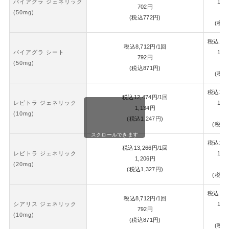
バイアグラ ジェネリック
1錠
702
円
(50mg)
7
(税込
772
円)
(税込
税込
18,
税込
8,712
円
/1回
バイアグラ シート
1錠
792
円
(50mg)
8
(税込
871
円)
(税込
税込
26,
税込
12,474
円
/1回
レビトラ ジェネリック
1錠
1,134
円
(10mg)
1,
(税込
1,247
円)
(税込
1
スクロールできます
税込
28,
税込
13,266
円
/1回
レビトラ ジェネリック
1錠
1,206
円
(20mg)
1,
(税込
1,327
円)
(税込
1
税込
18,
税込
8,712
円
/1回
シアリス ジェネリック
1錠
792
円
(10mg)
8
(税込
871
円)
(税込