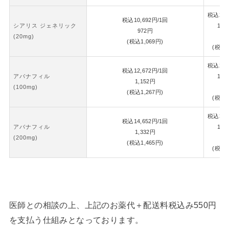
税込
22,
税込
10,692
円
/1回
シアリス ジェネリック
1錠
972
円
(20mg)
1,
(税込
1,069
円)
(税込
1
税込
26,
税込
12,672
円
/1回
アバナフィル
1錠
1,152
円
(100mg)
1,
(税込
1,267
円)
(税込
1
税込
30,
税込
14,652
円
/1回
アバナフィル
1錠
1,332
円
(200mg)
1,
(税込
1,465
円)
(税込
1
医師との相談の上、上記のお薬代＋配送料税込み550円
を支払う仕組みとなっております。