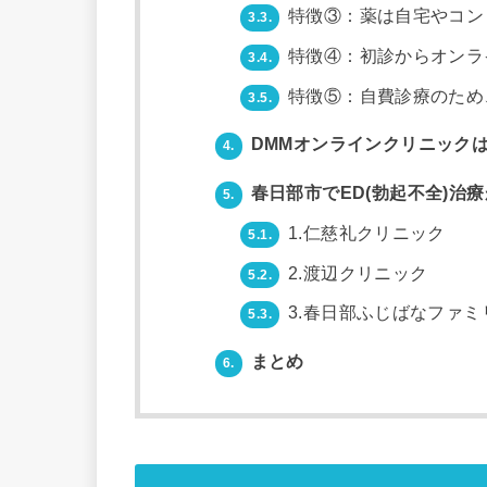
特徴③：薬は自宅やコン
3.3.
特徴④：初診からオンラ
3.4.
特徴⑤：自費診療のため
3.5.
DMMオンラインクリニックは
4.
春日部市でED(勃起不全)治
5.
1.仁慈礼クリニック
5.1.
2.渡辺クリニック
5.2.
3.春日部ふじばなファ
5.3.
まとめ
6.