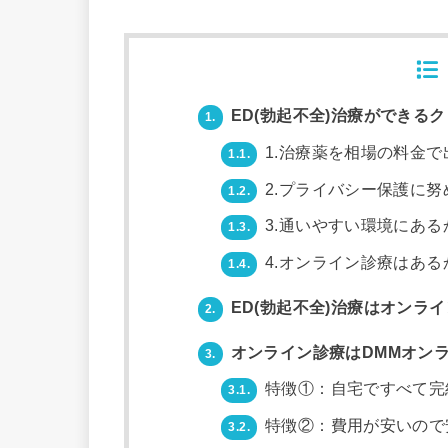
ED(勃起不全)治療ができる
1.
1.治療薬を相場の料金で
1.1.
2.プライバシー保護に努
1.2.
3.通いやすい環境にある
1.3.
4.オンライン診療はある
1.4.
ED(勃起不全)治療はオンラ
2.
オンライン診療はDMMオンラ
3.
特徴①：自宅ですべて完
3.1.
特徴②：費用が安いので
3.2.