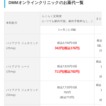
DMMオンラインクリニックのお薬代一覧
らくらく定期便
まとめ
(いつでも解約可能。解約手数料なし。)
単剤処方
1ヶ月ごと10錠
2
税込
7,
税込
3,762
円
/1回
バイアグラ ジェネリック
1錠あ
342
円
(税込
376
円)
(25mg)
(税込
税込
16,
税込
7,821
円
/1回
バイアグラ シート
1錠
711
円
(税込
782
円)
(25mg)
7
(税込
税込
16,
税込
7,722
円
/1回
バイアグラ ジェネリック
1錠
702
円
(50mg)
7
(税込
772
円)
(税込