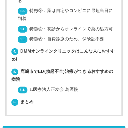
る
特徴③：薬は自宅やコンビニに最短当日に
3.3.
到着
特徴④：初診からオンラインで薬の処方可
3.4.
特徴⑤：自費診療のため、保険証不要
3.5.
DMMオンラインクリニックはこんな人におすす
4.
め!
鹿嶋市でED(勃起不全)治療ができるおすすめの
5.
病院
1.医療法人正友会 島医院
5.1.
まとめ
6.