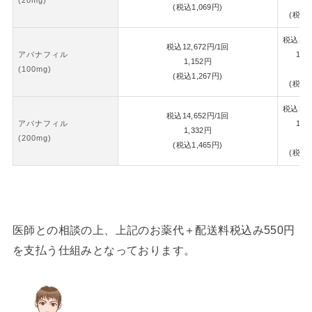
(税込
1,069
円)
(税込
1
税込
26,
税込
12,672
円
/1回
アバナフィル
1錠
1,152
円
(100mg)
1,
(税込
1,267
円)
(税込
1
税込
30,
税込
14,652
円
/1回
アバナフィル
1錠
1,332
円
(200mg)
1,
(税込
1,465
円)
(税込
1
医師との相談の上、上記のお薬代＋配送料税込み550円
を支払う仕組みとなっております。