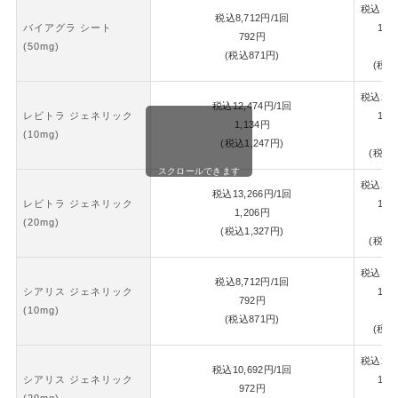
税込
18,
税込
8,712
円
/1回
バイアグラ シート
1錠
792
円
(50mg)
8
(税込
871
円)
(税込
税込
26,
税込
12,474
円
/1回
レビトラ ジェネリック
1錠
1,134
円
(10mg)
1,
(税込
1,247
円)
(税込
1
スクロールできます
税込
28,
税込
13,266
円
/1回
レビトラ ジェネリック
1錠
1,206
円
(20mg)
1,
(税込
1,327
円)
(税込
1
税込
18,
税込
8,712
円
/1回
シアリス ジェネリック
1錠
792
円
(10mg)
8
(税込
871
円)
(税込
税込
22,
税込
10,692
円
/1回
シアリス ジェネリック
1錠
972
円
(20mg)
1,