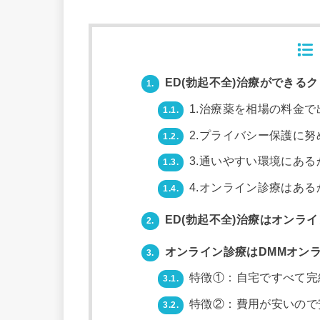
ED(勃起不全)治療ができる
1.
1.治療薬を相場の料金で
1.1.
2.プライバシー保護に努
1.2.
3.通いやすい環境にある
1.3.
4.オンライン診療はある
1.4.
ED(勃起不全)治療はオンラ
2.
オンライン診療はDMMオンラ
3.
特徴①：自宅ですべて完
3.1.
特徴②：費用が安いので
3.2.