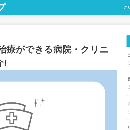
プ
ク
)治療ができる病院・クリニ
!