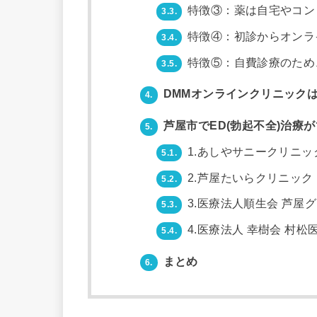
特徴③：薬は自宅やコン
3.3.
特徴④：初診からオンラ
3.4.
特徴⑤：自費診療のため
3.5.
DMMオンラインクリニックは
4.
芦屋市でED(勃起不全)治療
5.
1.あしやサニークリニッ
5.1.
2.芦屋たいらクリニック
5.2.
3.医療法人順生会 芦屋
5.3.
4.医療法人 幸樹会 村松
5.4.
まとめ
6.